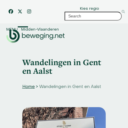
Skip
Kies regio
to
Facebook
Twitter
Instagram
Search
content
MENU
Midden-Vlaanderen
Open
Close
mobile
mobile
menu
menu
Wandelingen in Gent
en Aalst
Home
>
Wandelingen in Gent en Aalst