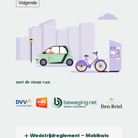
op
Volgende
alle
andere
weggebruikers.
(Vereist)
met de steun van
Wedstrijdreglement – Mobikwis