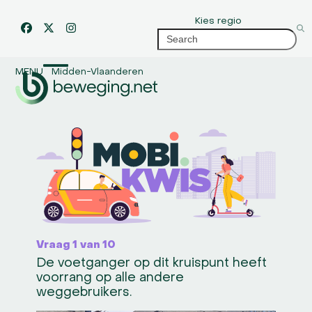
Skip
Kies regio
to
Facebook
Twitter
Instagram
Search
content
MENU
Midden-Vlaanderen
Open
Close
mobile
mobile
menu
menu
Vraag 1 van 10
De voetganger op dit kruispunt heeft
voorrang op alle andere
weggebruikers.