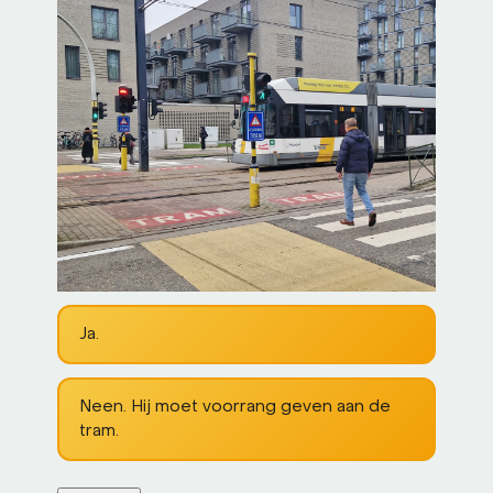
De
Ja.
voetganger
op
dit
Neen. Hij moet voorrang geven aan de
kruispunt
tram.
heeft
voorrang