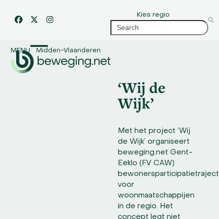
Skip
Kies regio
to
Facebook
Twitter
Instagram
Search
content
MENU
Midden-Vlaanderen
Open
Close
mobile
mobile
‘Wij de
menu
menu
Wijk’
Met het project ‘Wij
de Wijk’ organiseert
beweging.net Gent-
Eeklo (FV CAW)
bewonersparticipatietrajec
voor
woonmaatschappijen
in de regio. Het
concept legt niet