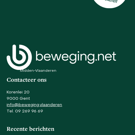
arrow
keys
to
access
the
carousel
navigation
buttons
Midden-Vlaanderen
Contacteer ons
Korenlei 20
9000 Gent
info@beweging.vlaanderen
Tel. 09 269 96 69
Recente berichten