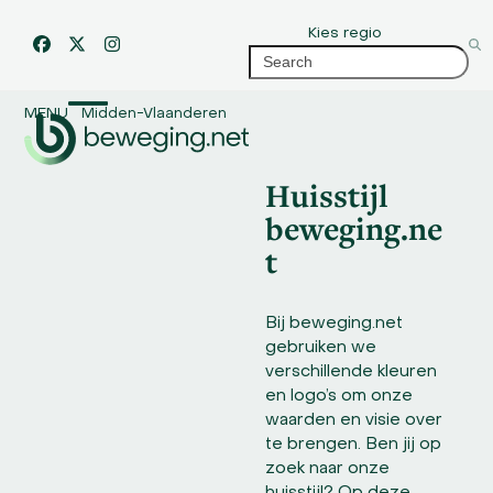
Skip
Kies regio
to
Facebook
Twitter
Instagram
Search
content
MENU
Midden-Vlaanderen
Open
Close
mobile
mobile
Huisstijl
menu
menu
beweging.ne
t
Bij beweging.net
gebruiken we
verschillende kleuren
en logo’s om onze
waarden en visie over
te brengen. Ben jij op
zoek naar onze
huisstijl? Op deze