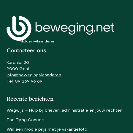
carousel
navigation
buttons
Midden-Vlaanderen
Contacteer ons
Korenlei 20
9000 Gent
info@beweging.vlaanderen
Tel. 09 269 96 69
Recente berichten
Wegwijs – Hulp bij brieven, administratie én jouw rechten
The Flying Concert
Win een mooie prijs met je vakantiefoto