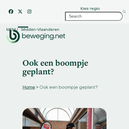
Skip
Kies regio
to
Facebook
Twitter
Instagram
Search
content
MENU
Midden-Vlaanderen
Open
Close
mobile
mobile
menu
menu
Ook een boompje
geplant?
Home
>
Ook een boompje geplant?