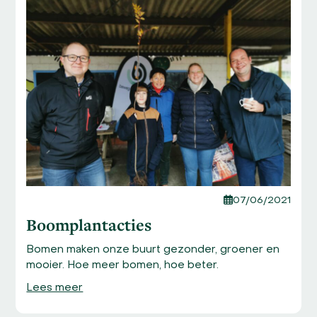
left
and
right
arrow
keys
to
access
the
carousel
navigation
buttons
07/06/2021
Boomplantacties
Bomen maken onze buurt gezonder, groener en
mooier. Hoe meer bomen, hoe beter.
Lees meer