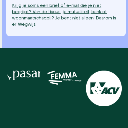
Krijg je soms een brief of e-mail die je niet
begrijpt? Van de fiscus, je mutualiteit, bank of
woonmaatschappij? Je bent niet alleen! Daarom is
er Wegwijs.
Use
the
left
and
right
arrow
keys
to
access
the