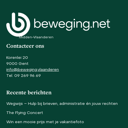
carousel
navigation
buttons
Midden-Vlaanderen
Contacteer ons
Korenlei 20
9000 Gent
info@beweging.vlaanderen
Tel. 09 269 96 69
Recente berichten
Wegwijs – Hulp bij brieven, administratie én jouw rechten
The Flying Concert
Win een mooie prijs met je vakantiefoto