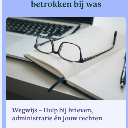
betrokken bij was
Use
the
left
and
right
arrow
keys
to
access
the
carousel
navigation
buttons
Wegwijs – Hulp bij brieven,
administratie én jouw rechten