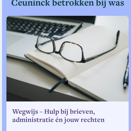
Ceuninck betrokken bij was
Use
the
left
and
right
arrow
keys
to
access
the
carousel
navigation
buttons
Wegwijs – Hulp bij brieven,
administratie én jouw rechten