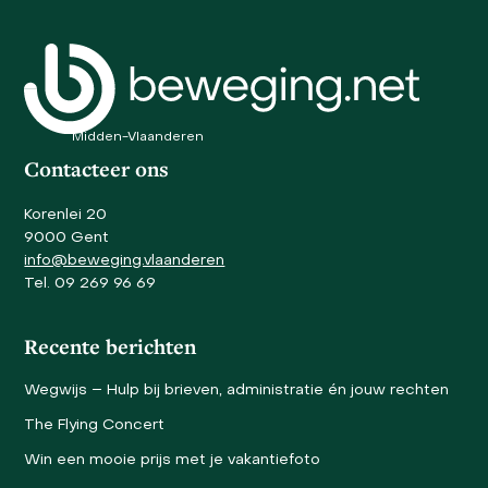
carousel
navigation
buttons
Midden-Vlaanderen
Contacteer ons
Korenlei 20
9000 Gent
info@beweging.vlaanderen
Tel. 09 269 96 69
Recente berichten
Wegwijs – Hulp bij brieven, administratie én jouw rechten
The Flying Concert
Win een mooie prijs met je vakantiefoto