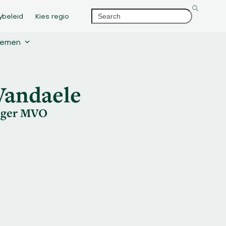
Search
ybeleid
Kies regio
rnemen
Vandaele
liger MVO