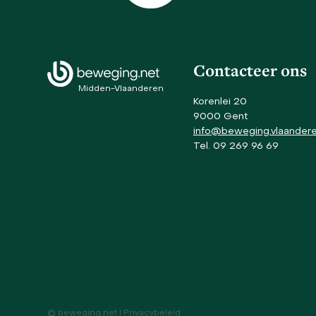
and
right
arrow
keys
to
Contacteer ons
access
Midden-Vlaanderen
the
Korenlei 20
carousel
9000 Gent
navigation
info@beweging.vlaander
buttons
Tel. 09 269 96 69
© beweging.net I
Privacybeleid