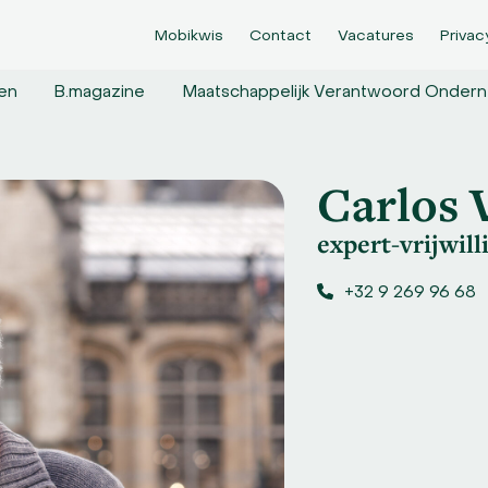
Mobikwis
Contact
Vacatures
Privac
en
B.magazine
Maatschappelijk Verantwoord Onde
Carlos 
expert-vrijwil
+32 9 269 96 68