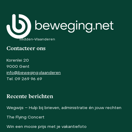
carousel
navigation
buttons
Midden-Vlaanderen
Contacteer ons
Korenlei 20
9000 Gent
info@beweging.vlaanderen
Tel. 09 269 96 69
Recente berichten
Wegwijs – Hulp bij brieven, administratie én jouw rechten
The Flying Concert
Win een mooie prijs met je vakantiefoto