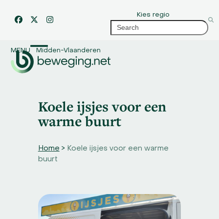
Skip
Kies regio
to
Facebook
Twitter
Instagram
Search
content
MENU
Midden-Vlaanderen
Open
Close
mobile
mobile
menu
menu
Koele ijsjes voor een
warme buurt
Home
>
Koele ijsjes voor een warme
buurt