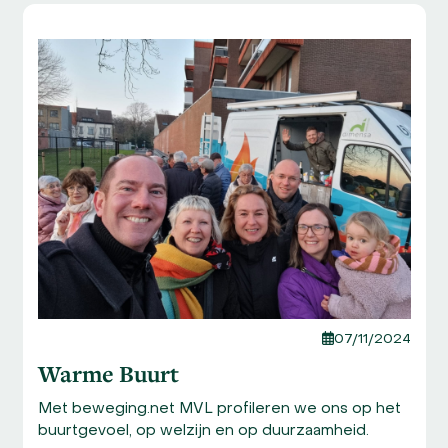
Use
the
left
and
right
arrow
keys
to
access
the
carousel
navigation
buttons
07/11/2024
Warme Buurt
Met beweging.net MVL profileren we ons op het
buurtgevoel, op welzijn en op duurzaamheid.